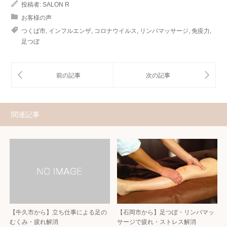
投稿者:
SALON R
お客様の声
つくば市
,
インフルエンザ
,
コロナウイルス
,
リンパマッサージ
,
免疫力
,
足つぼ
関連記事
【牛久市から】立ち仕事による足の
【石岡市から】足つぼ・リンパマッ
むくみ・疲れ解消
サージで疲れ・ストレス解消