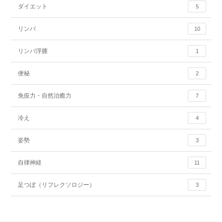
ダイエット
5
リンパ
10
リンパ浮腫
1
便秘
2
免疫力・自然治癒力
7
冷え
4
姿勢
3
自律神経
11
足つぼ（リフレクソロジー）
3