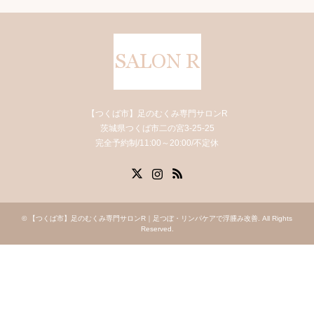
【つくば市】足のむくみ専門サロンR
茨城県つくば市二の宮3-25-25
完全予約制/11:00～20:00/不定休
X
Instagram
RSS
©
【つくば市】足のむくみ専門サロンR｜足つぼ・リンパケアで浮腫み改善
. All Rights
Reserved.