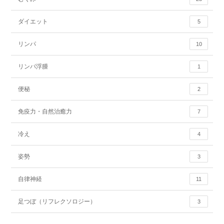
ダイエット
5
リンパ
10
リンパ浮腫
1
便秘
2
免疫力・自然治癒力
7
冷え
4
姿勢
3
自律神経
11
足つぼ（リフレクソロジー）
3