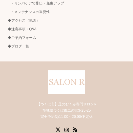
・リンパケアで排出・免疫アップ
・メンテナンスの重要性
◆アクセス（地図）
◆注意事項・Q&A
◆ご予約フォーム
◆ブログ一覧
【つくば市】足のむくみ専門サロンR
茨城県つくば市二の宮3-25-25
完全予約制/11:00～20:00/不定休
X
Instagram
RSS