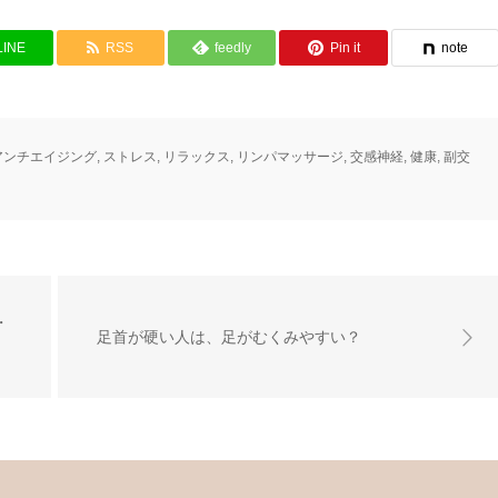
LINE
RSS
feedly
Pin it
note
アンチエイジング
,
ストレス
,
リラックス
,
リンパマッサージ
,
交感神経
,
健康
,
副交
・
足首が硬い人は、足がむくみやすい？