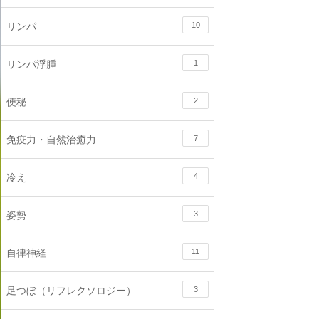
リンパ
10
リンパ浮腫
1
便秘
2
免疫力・自然治癒力
7
冷え
4
姿勢
3
自律神経
11
足つぼ（リフレクソロジー）
3