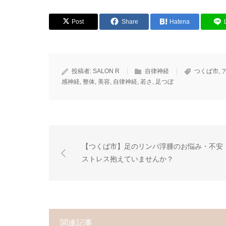
Post
Share
Hatena
投稿者:
SALON R
自律神経
つくば市
,
感神経
,
整体
,
美容
,
自律神経
,
若さ
,
足つぼ
【つくば市】足のリンパ浮腫のお悩み・不安
ストレス抱えていませんか？
関連記事