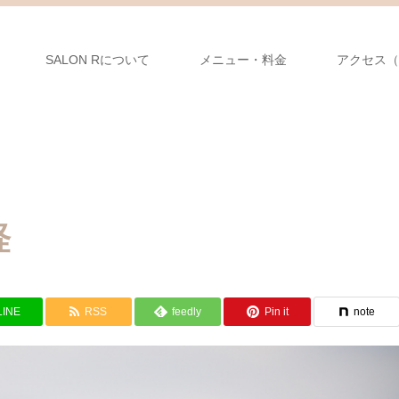
SALON Rについて
メニュー・料金
アクセス（
経
LINE
RSS
feedly
Pin it
note